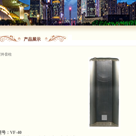
产品展示
室外音柱
型号：VF-40